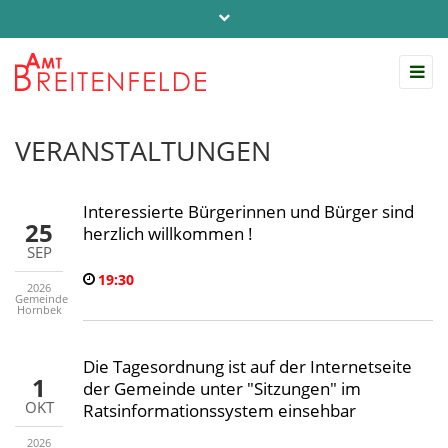
Telefon: 04542 / 803-0
info@amt-breitenfelde.de
Startseite Amt Breitenfelde
VERANSTALTUNGEN
Interessierte Bürgerinnen und Bürger sind
25
herzlich willkommen !
SEP
19:30
2026
Gemeinde
Hornbek
Die Tagesordnung ist auf der Internetseite
1
der Gemeinde unter "Sitzungen" im
OKT
Ratsinformationssystem einsehbar
2026