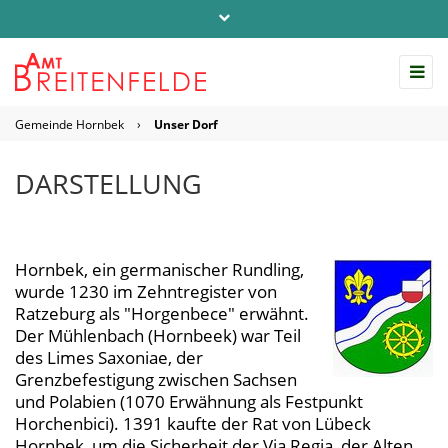
Telefon: 04542 / 803-0
info@amt-breitenfelde.de
Gemeinde Hornbek
›
Unser Dorf
Startseite Amt Breitenfelde
DARSTELLUNG
Hornbek, ein germanischer Rundling,
wurde 1230 im Zehntregister von
Ratzeburg als "Horgenbece" erwähnt.
Der Mühlenbach (Hornbeek) war Teil
des Limes Saxoniae, der
Grenzbefestigung zwischen Sachsen
und Polabien (1070 Erwähnung als Festpunkt
Horchenbici). 1391 kaufte der Rat von Lübeck
Hornbek, um die Sicherheit der Via Regia, der Alten