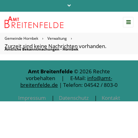
Telefon: 04542 / 803-0
info@amt-breitenfelde.de
Gemeinde Hornbek
›
Verwaltung
›
Startseite Amt Breitenfelde
Zurzeit sind keine Nachrichten vorhanden.
Amtliche Bekanntmachungen - Hornbek
Amt Breitenfelde
© 2026 Rechte
vorbehalten | E-Mail:
info@amt-
breitenfelde.de
| Telefon: 04542 / 803-0
Impressum
Datenschutz
Kontakt