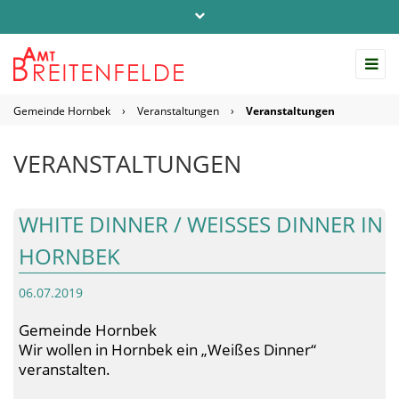
Telefon: 04542 / 803-0
info@amt-breitenfelde.de
Gemeinde Hornbek
›
Veranstaltungen
›
Veranstaltungen
Startseite Amt Breitenfelde
VERANSTALTUNGEN
WHITE DINNER / WEISSES DINNER IN H
ORNBEK
06.07.2019
Gemeinde Hornbek
Wir wollen in Hornbek ein „Weißes Dinner“
veranstalten.