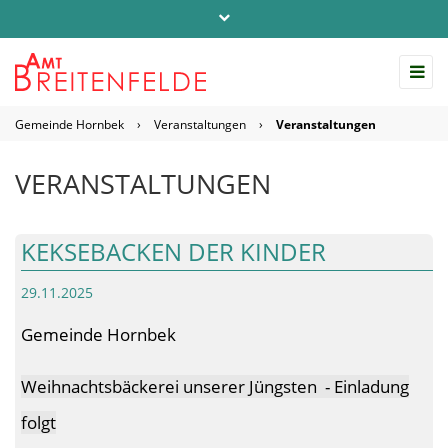
Telefon: 04542 / 803-0
info@amt-breitenfelde.de
Gemeinde Hornbek
›
Veranstaltungen
›
Veranstaltungen
Startseite Amt Breitenfelde
VERANSTALTUNGEN
KEKSEBACKEN DER KINDER
29.11.2025
Gemeinde Hornbek
Weihnachtsbäckerei unserer Jüngsten - Einladung
folgt