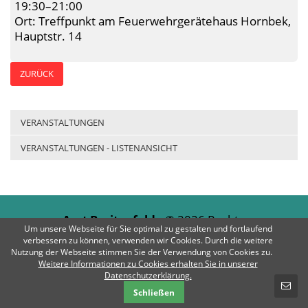
19:30–21:00
Ort: Treffpunkt am Feuerwehrgerätehaus Hornbek,
Hauptstr. 14
ZURÜCK
VERANSTALTUNGEN
VERANSTALTUNGEN - LISTENANSICHT
Amt Breitenfelde
© 2026 Rechte
Um unsere Webseite für Sie optimal zu gestalten und fortlaufend
vorbehalten | E-Mail:
info@amt-
verbessern zu können, verwenden wir Cookies. Durch die weitere
breitenfelde.de
| Telefon: 04542 / 803-0
Nutzung der Webseite stimmen Sie der Verwendung von Cookies zu.
Weitere Informationen zu Cookies erhalten Sie in unserer
SCHNELLKONTAKT
Datenschutzerklärung.
Impressum
Datenschutz
Kontakt
Schließen
E-Mail-Nachricht - Amt Breitenfelde