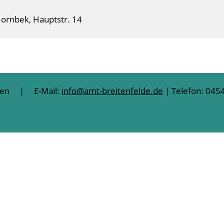
ornbek, Hauptstr. 14
lten | E-Mail:
info@amt-breitenfelde.de
| Telefon: 0454