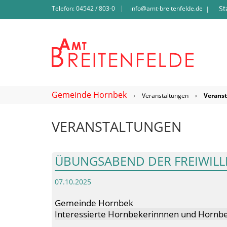
St
Telefon: 04542 / 803-0
info@amt-breitenfelde.de
|
Gemeinde Hornbek
›
Veranstaltungen
›
Verans
VERANSTALTUNGEN
ÜBUNGSABEND DER FREIWIL
07.10.2025
Gemeinde Hornbek
Interessierte Hornbekerinnnen und Hornbe