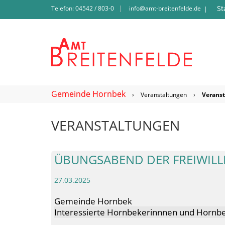
St
Telefon: 04542 / 803-0
info@amt-breitenfelde.de
|
Gemeinde Hornbek
›
Veranstaltungen
›
Verans
VERANSTALTUNGEN
ÜBUNGSABEND DER FREIWIL
27.03.2025
Gemeinde Hornbek
Interessierte Hornbekerinnnen und Hornbe