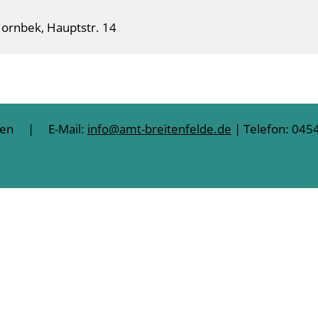
ornbek, Hauptstr. 14
lten | E-Mail:
info@amt-breitenfelde.de
| Telefon: 0454