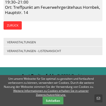
19:30–21:00
Ort: Treffpunkt am Feuerwehrgerätehaus Hornbek,
Hauptstr. 14
ZURÜCK
VERANSTALTUNGEN
VERANSTALTUNGEN - LISTENANSICHT
Amt Breitenfelde
© 2026 Rechte
Um unsere Webseite für Sie optimal zu gestalten und fortlaufend
vorbehalten | E-Mail:
info@amt-
verbessern zu können, verwenden wir Cookies. Durch die weitere
breitenfelde.de
| Telefon: 04542 / 803-0
Nutzung der Webseite stimmen Sie der Verwendung von Cookies zu.
Weitere Informationen zu Cookies erhalten Sie in unserer
SCHNELLKONTAKT
Datenschutzerklärung.
Impressum
Datenschutz
Kontakt
Schließen
E-Mail-Nachricht - Amt Breitenfelde